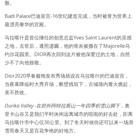
骸。
Badi Palace巴迪皇宫-16世纪建造完成，当时被誉为世界上
最漂亮奢华的宫殿。
马拉喀什是首位继任的创意总监Yves Saint Laurent的灵感
之地，去世后，遵照遗嘱，他的骨灰被撒在了Majorelle马
约尔花园里。DIOR再次回到这片被他深爱过的土地，自然
少不了向他致敬。
Dior2020早春服饰发布秀场就设在马拉喀什的巴迪皇宫，
当夜幕降临时大秀开场，断壁残垣下，古城墙内篝火燃起，
美不胜收。
Ourika Valley
-在郊外阿特拉斯山一年四季积雪山脚下，
奥
里卡山谷又是我们平时休闲远离城市的喧闹的好去处，距离
马拉喀什市中心仅30公里。到了冬天时候你还可以来一场滑
雪而春天又是百花争艳的好地方。