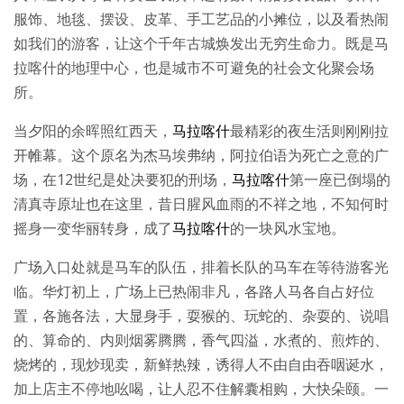
服饰、地毯、摆设、皮革、手工艺品的小摊位，以及看热闹
如我们的游客，让这个千年古城焕发出无穷生命力。既是马
拉喀什的地理中心，也是城市不可避免的社会文化聚会场
所。
当夕阳的余晖照红西天，
马拉喀什
最精彩的夜生活则刚刚拉
开帷幕。这个原名为杰马埃弗纳，阿拉伯语为死亡之意的广
场，在12世纪是处决要犯的刑场，
马拉喀什
第一座已倒塌的
清真寺原址也在这里，昔日腥风血雨的不祥之地，不知何时
摇身一变华丽转身，成了
马拉喀什
的一块风水宝地。
广场入口处就是马车的队伍，排着长队的马车在等待游客光
临。华灯初上，广场上已热闹非凡，各路人马各自占好位
置，各施各法，大显身手，耍猴的、玩蛇的、杂耍的、说唱
的、算命的、内则烟雾腾腾，香气四溢，水煮的、煎炸的、
烧烤的，现炒现卖，新鲜热辣，诱得人不由自由吞咽诞水，
加上店主不停地吆喝，让人忍不住解囊相购，大快朵颐。一