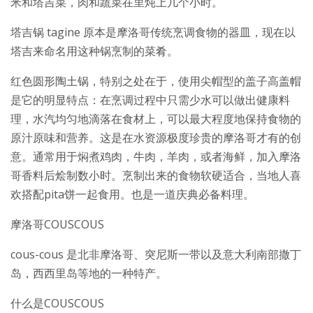
米和塔吉菜，肉和蔬菜在里炖上几个小时。
塔吉锅 tagine 原本是摩洛哥传统烹调食物的器皿，现在以
塔吉来命名用这种锅烹制的菜肴。
红色圆形陶土锅，特别之处在于，使用尖帽型的盖子高盖帽
是它的明显特点：在烹调过程中只需少水可以做出健康料
理，水汽均匀地滴落在食材上，可以最大程度地保持食物的
原汁原味和营养。这是在水资源极度珍贵的摩洛哥才有的创
意。通常用于焖煮鸡肉，牛肉，羊肉，或者海鲜，加入摩洛
哥香料后烩制数小时。烹制出来的食物软硬适合，当地人喜
欢搭配pita饼一起食用。也是一道庆典必备料理。
摩洛哥COUSCOUS
cous-cous 是北非摩洛哥、突尼斯一带以及意大利南部撒丁
岛，西西里岛等地的一种特产。
什么是COUSCOUS