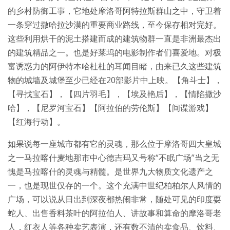
的乡村防御工事，它地处摩洛哥阿特拉斯群山之中，守卫着
一条穿过撒哈拉沙漠的重要商业路线，至今保存相对完好。
这些利用烘干的泥土搭建而成的建筑物群一直是非洲最杰出
的建筑精品之一。也是好莱坞的电影制作者们喜爱地。对极
富诱惑力的阿伊特本哈杜杜的耳闻目睹，由来已久这些建筑
物的城墙及城堡至少已经在20部影片中上映。【角斗士】，
【寻找宝石】，【四片羽毛】，【埃及艳后】，【情陷撒沙
哈】，【尼罗河宝石】【阿拉伯的劳伦斯】【间谍游戏】
【红海行动】。
如果说每一座城市都有它的灵魂，那么位于摩洛哥四大皇城
之一马拉喀什麦地那市中心德吉玛又号称“不眠广场”当之无
愧是马拉喀什的灵魂与精髓。是世界九大物质文化遗产之
一，也是现世仅存的一个。这个充满中世纪柏柏尔人风情的
广场，可以说从日出到深夜都热闹非常，随处可见的印度耍
蛇人、出售香料茶叶的阿拉伯人、讲故事和算命的摩洛哥老
人，红衣人等各种卖艺表演，还有数不清的卖食品、饮料、