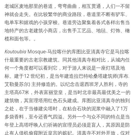
老城区麦地那里的巷道，弯弯曲曲，相互贯通，人们一不留
神就会走失。在比较繁华的商业路段，巷道里不断有驴车、
电单车和嬉戏的小孩穿梭。巷道旁边聚集着各式各样出售当
地特产的古老建筑小商店，出售手工艺品、地毡、灯饰、橄
榄和面包等。。
Koutoubia
Mosque
-
马拉喀什的库图比亚清真寺它是马拉喀
什最重要的古老宗教建筑。同其他清真寺相对比，从城内任
何一个角度都可以看到它，对于游人来说是一座灯塔及地
标。建于12 世纪初，是当年建造拉巴特哈桑塔建筑师(库布.
艾勒曼苏尔) 主持修造的。以纪念击退西班牙人胜利，寺的
主塔高67米，外表富丽堂皇，是当时北非最高最优美之一的
建筑物，其宣理塔用红色石头建成。库图比亚清真寺的独到
之处，在于当修建尖塔时，在粘合石块的泥浆中融入了1万
多袋香料，至今还香气四溢。另外一个与众不同的特点是当
年登上高塔呼唤人们祈祷的宣理员必须是盲人，其原因是防
止有人借机偷窥附近皇宫的嫔妃。清真寺不对外开放，仅对