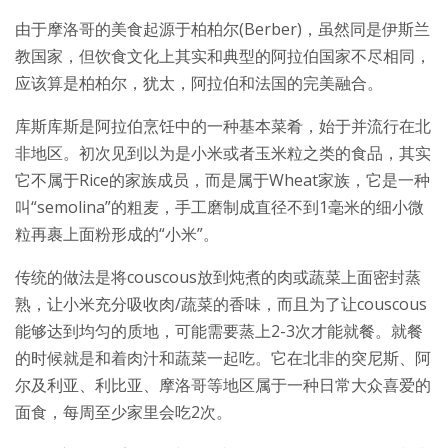
由于摩洛哥的美食起源于柏柏尔(Berber)，虽然同是伊斯兰
教国家，但饮食文化上其实和典型的阿拉伯国家不尽相同，
应该算是柏柏尔，犹太，阿拉伯和法国的完美融合。
库斯库斯是阿拉伯烹饪中的一种基本菜肴，始于并流行在北
非地区。初次见到以为是小米或者玉米粒之类的食品，其实
它不属于Rice的家族成员，而是属于Wheat家族，它是一种
叫“semolina”的粗麦，手工磨制成直径不到1毫米的细小微
粒再裹上面粉形成的“小米”。
传统的做法是将couscous放到炖煮的肉或蔬菜上面密封蒸
熟，让小米充分吸收肉/蔬菜的香味，而且为了让couscous
能够达到均匀的质地，可能需要蒸上2-3次才能就餐。就餐
的时候就是和着肉汁和蔬菜一起吃。它在北非的突尼斯、阿
尔及利亚、利比亚、摩洛哥等地区属于一种日常大众喜爱的
面食，每周至少家里会吃2次。