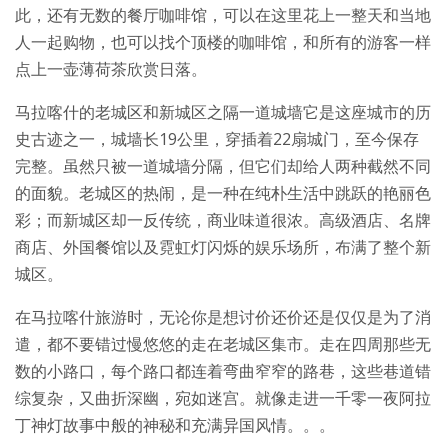
此，还有无数的餐厅咖啡馆，可以在这里花上一整天和当地
人一起购物，也可以找个顶楼的咖啡馆，和所有的游客一样
点上一壶薄荷茶欣赏日落。
马拉喀什的老城区和新城区之隔一道城墙它是这座城市的历
史古迹之一，城墙长19公里，穿插着22扇城门，至今保存
完整。虽然只被一道城墙分隔，但它们却给人两种截然不同
的面貌。老城区的热闹，是一种在纯朴生活中跳跃的艳丽色
彩；而新城区却一反传统，商业味道很浓。高级酒店、名牌
商店、外国餐馆以及霓虹灯闪烁的娱乐场所，布满了整个新
城区。
在马拉喀什旅游时，无论你是想讨价还价还是仅仅是为了消
遣，都不要错过慢悠悠的走在老城区集市。走在四周那些无
数的小路口，每个路口都连着弯曲窄窄的路巷，这些巷道错
综复杂，又曲折深幽，宛如迷宫。就像走进一千零一夜阿拉
丁神灯故事中般的神秘和充满异国风情。。。