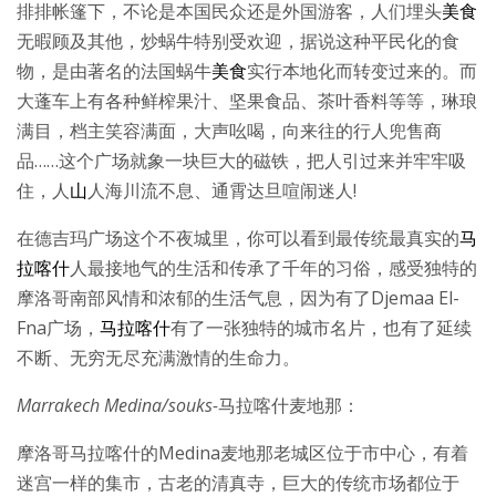
排排帐篷下，不论是本国民众还是外国游客，人们埋头
美食
无暇顾及其他，炒蜗牛特别受欢迎，据说这种平民化的食
物，是由著名的法国蜗牛
美食
实行本地化而转变过来的。而
大蓬车上有各种鲜榨果汁、坚果食品、茶叶香料等等，琳琅
满目，档主笑容满面，大声吆喝，向来往的行人兜售商
品……这个广场就象一块巨大的磁铁，把人引过来并牢牢吸
住，人
山
人海川流不息、通霄达旦喧闹迷人!
在德吉玛广场这个不夜城里，你可以看到最传统最真实的
马
拉喀什
人最接地气的生活和传承了千年的习俗，感受独特的
摩洛哥南部风情和浓郁的生活气息，因为有了Djemaa El-
Fna广场，
马拉喀什
有了一张独特的城市名片，也有了延续
不断、无穷无尽充满激情的生命力。
Marrakech Medina
/
souks
-
马拉喀什麦地那：
摩洛哥马拉喀什的Medina麦地那老城区位于市中心，有着
迷宫一样的集市，古老的清真寺，巨大的传统市场都位于