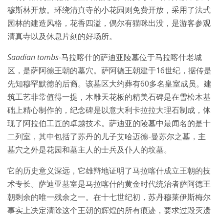
穆斯林开放。环绕清真寺的小花园则免费开放，采用了法式
园林的建造风格，花香四溢，偶尔有猫咪出没，是游客参观
清真寺以及休息片刻的好场所。
Saadian tombs
-
马拉喀什的萨迪亚陵墓位于马拉喀什老城
区，是萨阿德王朝的墓穴。萨阿德王朝建于16世纪，据传是
先知穆罕默德的后裔。该墓区大约葬有60多名皇室成员。建
筑工艺非常值得一提，木雕天花板的精美石碑是在雪松木基
础上精心制作的，纪念碑是以意大利卡拉拉大理石制成，体
现了阿拉伯工匠的卓越技术。萨迪亚的陵墓中最闻名的是十
二列室，其中包括了苏丹的儿子艾哈迈德-曼苏尔之墓，主
墓穴之外是花园和墓主人的士兵及仆人的坟墓。
它的历史意义深远，它雄辩地证明了马拉喀什成立王朝的技
术专长。萨迪亚墓室是马拉喀什的黄金时代统治者萨阿德王
朝剩余的唯一残余之一。在十七世纪初，苏丹穆莱伊斯梅尔
事实上决定清除这个王朝的辉煌的所有痕迹，要求过毁灭遗