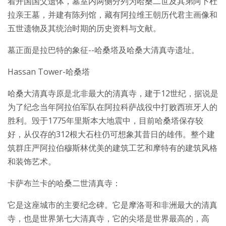
着开国国父遗体，墓室内两侧分列为哈桑二世及其弟阿卜杜
拉亲王墓，并建有陈列馆，藏有阿拉维王朝历代君主画像和
五世遗物及其统治时期的历史资料与文献。
墓正面是拉巴特的象征--哈桑塔及哈桑大清真寺遗址。
Hassan Tower-哈桑塔
哈桑大清真寺原是北非最大的清真寺，建于12世纪，据说是
为了纪念当年阿拉伯军队在阿拉科萨战役中打败西班牙人的
胜利。毁于1775年里斯本大地震中，目前哈桑塔保存较
好，从仅存的312根大石柱仍可想象其昔日的雄伟。整个建
筑群庄严阿拉伯穆斯林优美的建筑工艺和摩特有的建筑风格
和装饰艺术。
卡萨布兰卡的哈桑二世清真寺：
它是这座城市的主要纪念碑。它是摩洛哥和非洲最大的清真
寺，也是世界第七大清真寺，它的尖塔是世界最高的，高