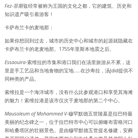
Fez
-菲斯
兹经常被称为王国的文化之都，它的建筑、历史和
知识遗产吸引着游客！
卡萨布兰卡的麦地那：
如果你想回到过去，城市的历史中心和城市的起源就隐藏在
卡萨布兰卡的老麦地那。1755年里斯本地震之后。
Essaouira
-
索维拉的市集和港口我们在汤里旅游从不累，这
里是手工艺品和当地食物的宝地……在沙寿拉，汤Jdid提供不
同种类的产品。
索维拉是一个海洋城市，没有什么比参观港口和享受其海滩
的魅力！索维拉港是该市仅次于麦地那的第二个中心。
Mausoleum of Mohammed V
-
穆罕默德五世陵墓是拉巴特最
美丽的纪念碑之一，位于拉巴特市中心可以俯瞰布雷格河口
和哈桑塔区的壮丽景色。是由穆罕默德五世提名修建，安葬