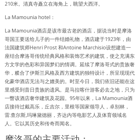
210米。清真寺矗立在海角上，眺望大西洋。
La Mamounia hotel：
La Mamounia酒店是该市最古老的酒店，据说当时是摩洛
哥国王要送给儿子的一件结婚礼物，酒店建于1923年，由
法国建筑师Henri Prost 和Antoine Marchisio设想建造一
座结合摩洛哥传统经典风格和装饰艺术的建筑，使之充满东
方文学的色彩和异国梦幻的情调。延续了摩洛哥式的贵族奢
华，糅合了伊斯兰风格及西方建筑的独特设计，所呈现现代
化豪华酒店无法与之媲美的。时至今日，我们依旧还能在这
里感受到昔日贵族的遗风。是马拉喀什游客必去之地，只为
一瞥该酒店奢华建筑及花园。95年以来，La Mamounia酒
店接待过戴高乐，丘吉尔，里根等国家领导人，卓别林，
雷.查尔斯,玛琳黛德丽，齐达内等电影艺人及体育领域名
人。它以其历史和传奇而闻名。
摩洛哥的主要活动：