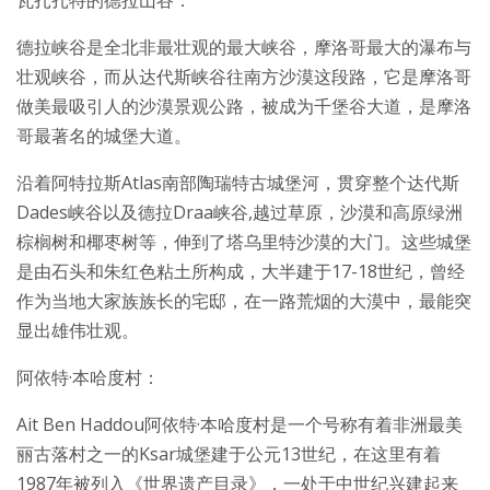
瓦扎扎特的德拉山谷：
德拉峡谷是全北非最壮观的最大峡谷，摩洛哥最大的瀑布与
壮观峡谷，而从达代斯峡谷往南方沙漠这段路，它是摩洛哥
做美最吸引人的沙漠景观公路，被成为千堡谷大道，是摩洛
哥最著名的城堡大道。
沿着阿特拉斯Atlas南部陶瑞特古城堡河，贯穿整个达代斯
Dades峡谷以及德拉Draa峡谷,越过草原，沙漠和高原绿洲
棕榈树和椰枣树等，伸到了塔乌里特沙漠的大门。这些城堡
是由石头和朱红色粘土所构成，大半建于17-18世纪，曾经
作为当地大家族族长的宅邸，在一路荒烟的大漠中，最能突
显出雄伟壮观。
阿依特·本哈度村：
Ait Ben Haddou阿依特·本哈度村是一个号称有着非洲最美
丽古落村之一的Ksar城堡建于公元13世纪，在这里有着
1987年被列入《世界遗产目录》，一处于中世纪兴建起来