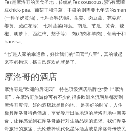
Fez是摩洛哥的美食圣地，传统的Fez couscous起码有鹰嘴
豆chick-pea、葡萄干和洋葱，丰盛的则需要七年陈的smen
(一种羊奶黄油)，七种香料(胡椒、生姜、肉豆蔻、芫荽籽、
姜黄、藏红花等)，七种蔬菜(洋葱、南瓜、节瓜、芜青、辣
椒、胡萝卜、西红柿、茄子等)，肉(鸡肉和羊肉)，葡萄干和
harissa。
“七”是人家的幸运数，好比我们的“四喜”“八宝”，真的做起
来不必拘泥，拣自己喜欢的就是了。
摩洛哥的酒店
摩洛哥是“欧洲的后花园”，特色顶级酒店品牌也“爱上”摩洛
哥”，在摩洛哥旅游你可有不少的很多欧洲名流明星都爱到
摩洛哥度假。好的酒店就是目的地， 是美好的时光，入住
极具摩洛哥特色酒店，享受餐厅出品地道的摩洛哥地中海美
食，让你感受到在摩洛哥旅行对生活品味的追求。我们摩洛
哥旅行的旅途，无论选择现代化星际酒店或是摩洛哥传统民