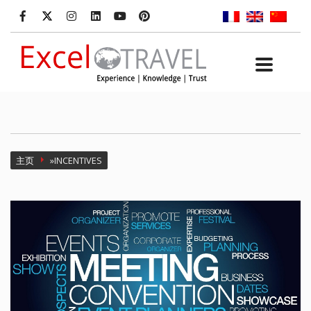
主页
»
INCENTIVES