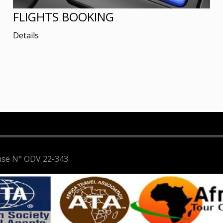
FLIGHTS BOOKING
Details
ense N° ODV 22-343.