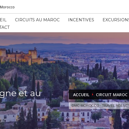
l Morocco
EIL
CIRCUITS AU MAROC
INCENTIVES
EXCURSION
TACT
agne et au
ACCUEIL
CIRCUIT MAROC
DMC MOROCCO - TRAVEL AGENC