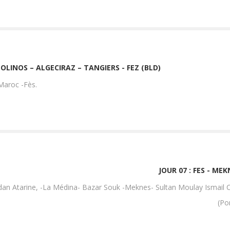
OLINOS – ALGECIRAZ – TANGIERS - FEZ (BLD)
Maroc -Fès.
JOUR 07 : FES - ME
a dan Atarine, -La Médina- Bazar Souk -Meknes- Sultan Moulay Ismail
(Po