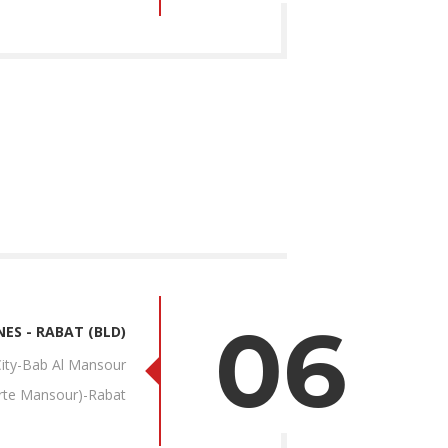
06
KNES - RABAT (BLD)
 City-Bab Al Mansour
rte Mansour)-Rabat