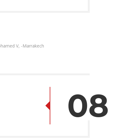
 Mohamed V, -Marrakech
08