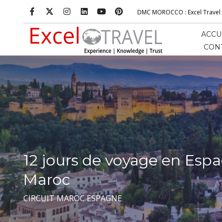
DMC MOROCCO
: Excel
Trave
ACCU
CON
12 jours de voyage en Esp
Maroc
CIRCUIT MAROC ESPAGNE