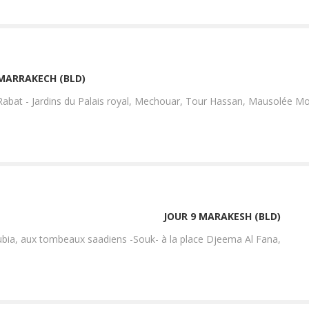
 MARRAKECH (BLD)
de Rabat - Jardins du Palais royal, Mechouar, Tour Hassan, Mausolée
JOUR 9 MARAKESH (BLD)
oubia, aux tombeaux saadiens -Souk- à la place Djeema Al Fana,