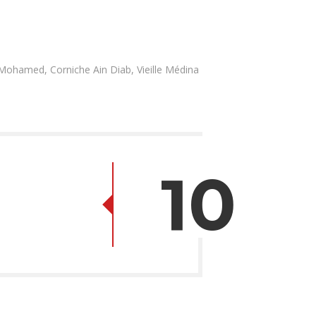
 Mohamed, Corniche Ain Diab, Vieille Médina
10